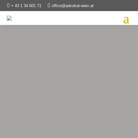


+ 43 1 34 601 71
office@advokat-wien.at